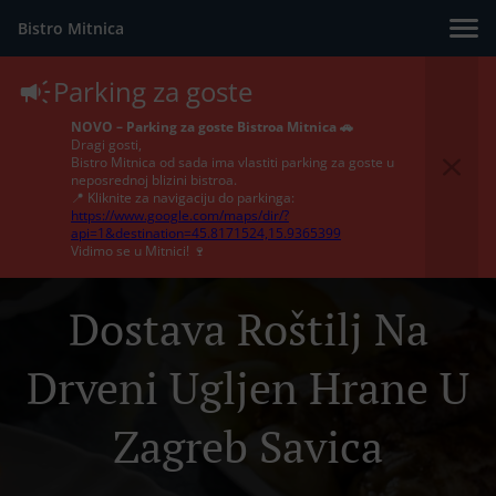
Bistro Mitnica
Parking za goste
NOVO – Parking za goste Bistroa Mitnica 🚗
Dragi gosti,
Bistro Mitnica od sada ima vlastiti parking za goste u
neposrednoj blizini bistroa.
📍 Kliknite za navigaciju do parkinga:
https://www.google.com/maps/dir/?
api=1&destination=45.8171524,15.9365399
Vidimo se u Mitnici! 🍷
Dostava Roštilj Na
Drveni Ugljen Hrane U
Zagreb Savica