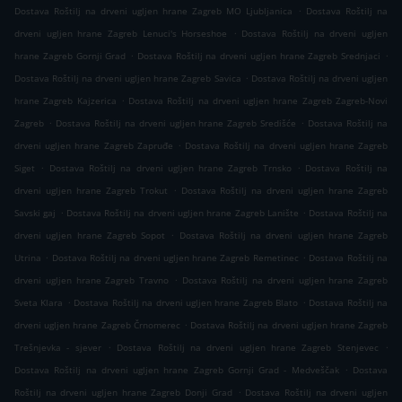
.
Dostava Roštilj na drveni ugljen hrane Zagreb MO Ljubljanica
Dostava Roštilj na
.
drveni ugljen hrane Zagreb Lenuci's Horseshoe
Dostava Roštilj na drveni ugljen
.
.
hrane Zagreb Gornji Grad
Dostava Roštilj na drveni ugljen hrane Zagreb Srednjaci
.
Dostava Roštilj na drveni ugljen hrane Zagreb Savica
Dostava Roštilj na drveni ugljen
.
hrane Zagreb Kajzerica
Dostava Roštilj na drveni ugljen hrane Zagreb Zagreb-Novi
.
.
Zagreb
Dostava Roštilj na drveni ugljen hrane Zagreb Središće
Dostava Roštilj na
.
drveni ugljen hrane Zagreb Zapruđe
Dostava Roštilj na drveni ugljen hrane Zagreb
.
.
Siget
Dostava Roštilj na drveni ugljen hrane Zagreb Trnsko
Dostava Roštilj na
.
drveni ugljen hrane Zagreb Trokut
Dostava Roštilj na drveni ugljen hrane Zagreb
.
.
Savski gaj
Dostava Roštilj na drveni ugljen hrane Zagreb Lanište
Dostava Roštilj na
.
drveni ugljen hrane Zagreb Sopot
Dostava Roštilj na drveni ugljen hrane Zagreb
.
.
Utrina
Dostava Roštilj na drveni ugljen hrane Zagreb Remetinec
Dostava Roštilj na
.
drveni ugljen hrane Zagreb Travno
Dostava Roštilj na drveni ugljen hrane Zagreb
.
.
Sveta Klara
Dostava Roštilj na drveni ugljen hrane Zagreb Blato
Dostava Roštilj na
.
drveni ugljen hrane Zagreb Črnomerec
Dostava Roštilj na drveni ugljen hrane Zagreb
.
.
Trešnjevka - sjever
Dostava Roštilj na drveni ugljen hrane Zagreb Stenjevec
.
Dostava Roštilj na drveni ugljen hrane Zagreb Gornji Grad - Medveščak
Dostava
.
Roštilj na drveni ugljen hrane Zagreb Donji Grad
Dostava Roštilj na drveni ugljen