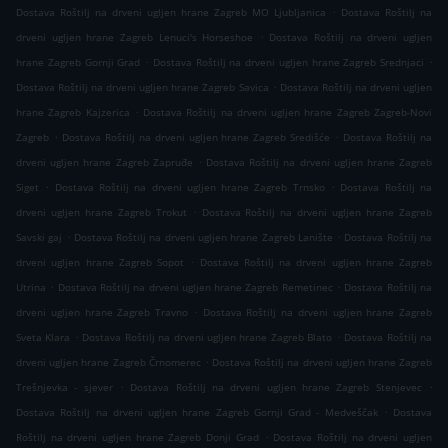
.
Dostava Roštilj na drveni ugljen hrane Zagreb MO Ljubljanica
Dostava Roštilj na
.
drveni ugljen hrane Zagreb Lenuci's Horseshoe
Dostava Roštilj na drveni ugljen
.
.
hrane Zagreb Gornji Grad
Dostava Roštilj na drveni ugljen hrane Zagreb Srednjaci
.
Dostava Roštilj na drveni ugljen hrane Zagreb Savica
Dostava Roštilj na drveni ugljen
.
hrane Zagreb Kajzerica
Dostava Roštilj na drveni ugljen hrane Zagreb Zagreb-Novi
.
.
Zagreb
Dostava Roštilj na drveni ugljen hrane Zagreb Središće
Dostava Roštilj na
.
drveni ugljen hrane Zagreb Zapruđe
Dostava Roštilj na drveni ugljen hrane Zagreb
.
.
Siget
Dostava Roštilj na drveni ugljen hrane Zagreb Trnsko
Dostava Roštilj na
.
drveni ugljen hrane Zagreb Trokut
Dostava Roštilj na drveni ugljen hrane Zagreb
.
.
Savski gaj
Dostava Roštilj na drveni ugljen hrane Zagreb Lanište
Dostava Roštilj na
.
drveni ugljen hrane Zagreb Sopot
Dostava Roštilj na drveni ugljen hrane Zagreb
.
.
Utrina
Dostava Roštilj na drveni ugljen hrane Zagreb Remetinec
Dostava Roštilj na
.
drveni ugljen hrane Zagreb Travno
Dostava Roštilj na drveni ugljen hrane Zagreb
.
.
Sveta Klara
Dostava Roštilj na drveni ugljen hrane Zagreb Blato
Dostava Roštilj na
.
drveni ugljen hrane Zagreb Črnomerec
Dostava Roštilj na drveni ugljen hrane Zagreb
.
.
Trešnjevka - sjever
Dostava Roštilj na drveni ugljen hrane Zagreb Stenjevec
.
Dostava Roštilj na drveni ugljen hrane Zagreb Gornji Grad - Medveščak
Dostava
.
Roštilj na drveni ugljen hrane Zagreb Donji Grad
Dostava Roštilj na drveni ugljen