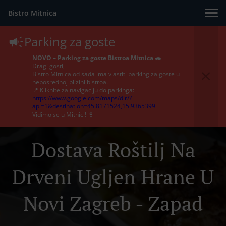
Bistro Mitnica
Parking za goste
NOVO – Parking za goste Bistroa Mitnica 🚗
Dragi gosti,
Bistro Mitnica od sada ima vlastiti parking za goste u
neposrednoj blizini bistroa.
📍 Kliknite za navigaciju do parkinga:
https://www.google.com/maps/dir/?
api=1&destination=45.8171524,15.9365399
Vidimo se u Mitnici! 🍷
Dostava Roštilj Na
Drveni Ugljen Hrane U
Novi Zagreb - Zapad